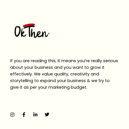
If you are reading this, It means you’re really serious
about your business and you want to grow it
effectively. We value quality, creativity and
storytelling to expand your business & we try to
give it as per your marketing budget.
I
F
L
T
n
a
i
w
s
c
n
i
t
e
k
t
a
b
e
t
g
o
d
e