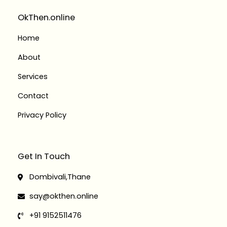
r
o
i
r
a
k
n
OkThen.online
m
-
-
f
i
Home
n
About
Services
Contact
Privacy Policy
Get In Touch
Dombivali,Thane
say@okthen.online
+91 9152511476