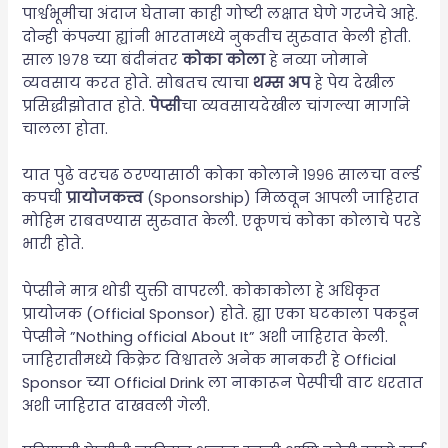
पार्श्वभूमीचा अंदाज घेताना काही गोष्टी लक्षात घेणे गरजेचे आहे.
दोन्ही कंपन्या ह्यांनी भारतामध्ये नुकतीच सुरुवात केली होती.
साल १९७८ च्या बंदीनंतर
कोका कोला
हे नव्या जोमाने
व्यवसाय करत होते. सोबतच त्याचा
थम्स अप
हे पेय देखील
प्रसिद्धीझोतात होते.
पेप्सी
चा व्यवसायदेखील चांगल्या मार्गाने
चालला होता.
यात पुढे वरचढ ठरण्यासाठी कोका कोलाने १९९६ सालचा वर्ल्ड
कपची
प्रायोजकत्त्व
(Sponsorship) मिळवून आपली जाहिरात
मोहिम राबवण्यास सुरुवात केली. एकूणचं कोका कोलाचे परडे
भारी होते.
पेप्सीने मात्र थोडी युक्ती वापरली. कोकाकोला हे अधिकृत
प्रायोजक (Official Sponsor) होते. ह्या एका घटकाला पकडून
पेप्सीने ”Nothing official About It” अशी जाहिरात केली.
जाहिरातीमध्ये किक्रेट विश्वातले अनेक मानकरी हे Official
Sponsor च्या Official Drink ला नाकारून पेस्पीची वाट धरतात
अशी जाहिरात दाखवली गेली.