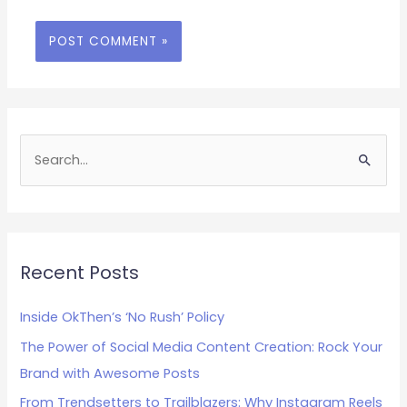
S
e
a
r
c
Recent Posts
h
Inside OkThen’s ‘No Rush’ Policy
f
The Power of Social Media Content Creation: Rock Your
o
Brand with Awesome Posts
r
:
From Trendsetters to Trailblazers: Why Instagram Reels