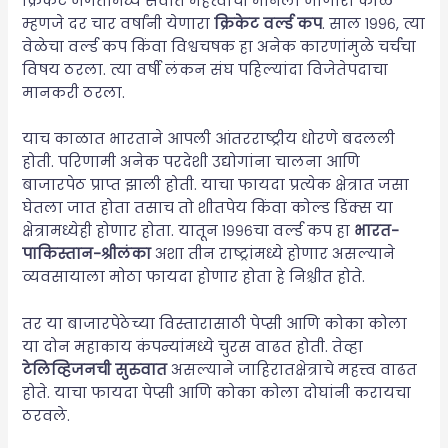
क्रिकेट जगतामध्ये सर्वात महत्त्वाचा मानला जाणारा काळ
म्हणजे दर चार वर्षांनी येणारा
क्रिकेट वर्ल्ड कप
. साल १९९६, त्या
वेळेचा वर्ल्ड कप किंवा विश्वचषक हा अनेक कारणांमुळे चर्चचा
विषय ठरला. त्या वर्षी लंकन संघ पहिल्यांदा विजेतेपदाचा
मानकरी ठरला.
याच काळात भारताने आपली आंतरराष्ट्रीय धोरणे बदलली
होती. परिणामी अनेक परदेशी उद्योगांना चालना आणि
बाजारपेठ प्राप्त झाली होती. याचा फायदा प्रत्येक क्षेत्रात जसा
घेतला जात होता तसाच तो शीतपेय किंवा कोल्ड डिंक्स या
क्षेत्रामध्येही होणार होता. यातून १९९६चा वर्ल्ड कप हा
भारत-
पाकिस्तान-श्रीलंका
अशा तीन राष्ट्रांमध्ये होणार असल्याने
व्यवसायाला मोठा फायदा होणार होता हे निश्चीत होते.
तर या बाजारपेठेच्या विस्तारासाठी पेप्सी आणि कोका कोला
या दोन महाकाय कंपन्यांमध्ये चुरस वाढत होती. तेव्हा
टेलिव्हिजनची सुरुवात
असल्याने जाहिरातक्षेत्राचे महत्त्व वाढत
होते. याचा फायदा पेप्सी आणि कोका कोला दोघांनी करायचा
ठरवले.