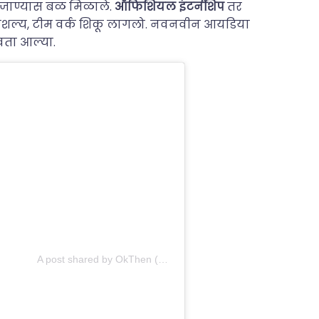
े जाण्यास बळ मिळाले.
ऑफिशियल इंटर्नशिप
तर
 कौशल्य, टीम वर्क शिकू लागलो. नवनवीन आयडिया
रवता आल्या.
A post shared by OkThen (@okthen.online)