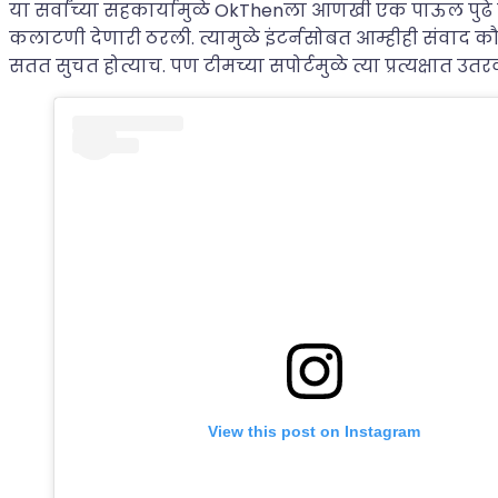
या सर्वांच्या सहकार्यामुळे OkThenला आणखी एक पाऊल पुढ
कलाटणी देणारी ठरली. त्यामुळे इंटर्नसोबत आम्हीही संवाद
सतत सुचत होत्याच. पण टीमच्या सपोर्टमुळे त्या प्रत्यक्षात उत
View this post on Instagram