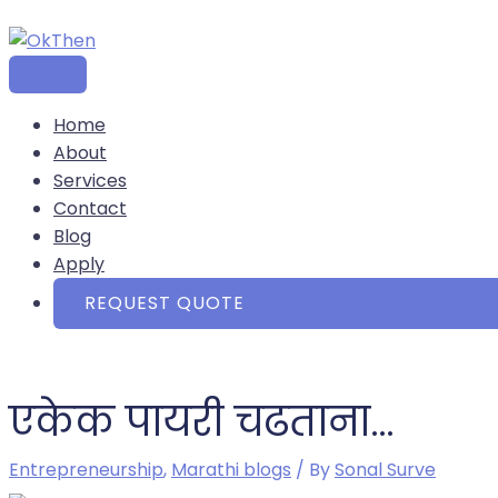
MAIN
Skip
Post
Type
Name*
Email*
Website
MENU
to
navigation
here..
content
Home
About
Services
Contact
Blog
Apply
REQUEST QUOTE
एकेक पायरी चढताना…
Entrepreneurship
,
Marathi blogs
/ By
Sonal Surve