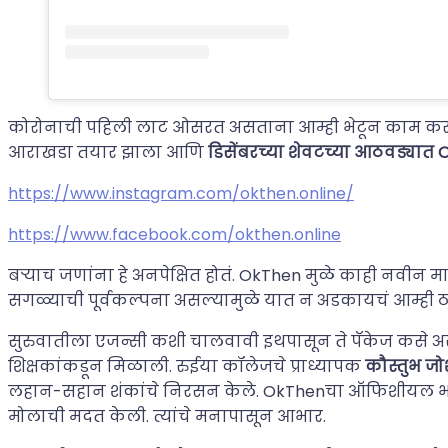
कोरोनाची पहिली लाट ओसरत असताना आम्ही भेटून काम करण्
आराखडा तयार झाला आणि
डिसेंबरच्या शेवटच्या आठवड्या
https://www.instagram.com/okthen.online/
https://www.facebook.com/okthen.online
बऱ्याच जणांना हे अनपेक्षित होतं. OkThen मुळे काही नवीन
सगळ्याची पूर्वकल्पना असल्यामुळे यात न अडकायचं आम्ही ठर
सुरुवातीला एजन्सी कशी चालवावी इथपासून ते पॅकेज कसे असावे
शिक्षकांकडून मिळाली. रुईया कॉलेजचे प्राध्यापक
कौस्तुभ जो
लहान-सहान शंकांचे निरसन केले. OkThenचा ऑफिशीयल भाग 
मोलाची मदत केली. त्यांचे मनापासून आभार.