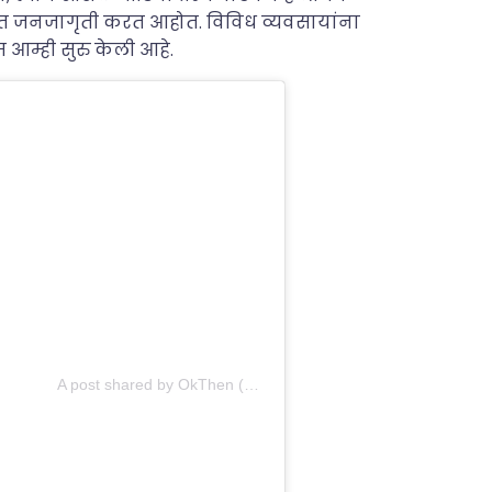
बत जनजागृती करत आहोत. विविध व्यवसायांना
 आम्ही सुरु केली आहे.
A post shared by OkThen (@okthen.online)