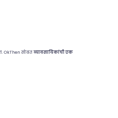
ोत. OkThen सोबत
व्यावसायिकांची एक