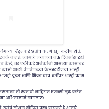
ळ्या ब्रँड्सकडे अप्रोच करणं खूप कठीण होतं.
क नव्हतं. त्यामुळे नव्याच्या नऊ दिवसांसारखं
तच केलं, तर एकीकडे अनेकांनी आमच्या कामावर
ूप कामी आली. वेगवेगळ्या केसस्टडीजचा आम्ही
ो. आजही
चुका आणि शिका
याच धर्तीवर आम्ही काम
मी नसताना मी स्वतःची जाहिरात एजन्सी सुरू करेन
ांना अभिमानाने सांगतात!
, त्यांचे सोशल मीडिया प्रस्थ वाढवणे हे आमचे