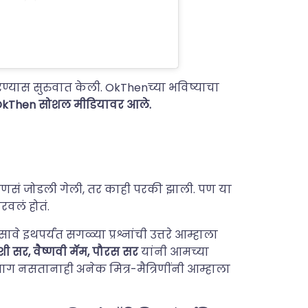
यास सुरुवात केली. OkThenच्या भविष्याचा
त OkThen सोशल मीडियावर आले.
 माणसं जोडली गेली, तर काही परकी झाली. पण या
वलं होतं.
 इथपर्यंत सगळ्या प्रश्नांची उत्तरे आम्हाला
शी सर, वैष्णवी मॅम, पौरस सर
यांनी आमच्या
नसतानाही अनेक मित्र-मैत्रिणींनी आम्हाला