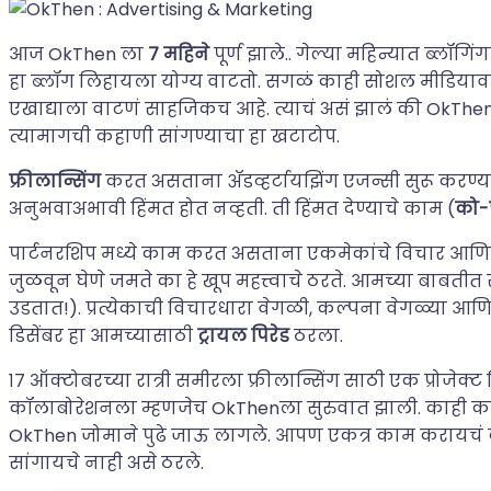
आज OkThen ला
७ महिने
पूर्ण झाले.. गेल्या महिन्यात ब्लॉग
हा ब्लॉग लिहायला योग्य वाटतो. सगळं काही सोशल मीडिया
एखाद्याला वाटणं साहजिकच आहे. त्याचं असं झालं की OkTh
त्यामागची कहाणी सांगण्याचा हा खटाटोप.
फ्रीलान्सिंग
करत असताना ॲडव्हर्टायझिंग एजन्सी सुरू करण्
अनुभवाअभावी हिंमत होत नव्हती. ती हिंमत देण्याचे काम (
को-
पार्टनरशिप मध्ये काम करत असताना एकमेकांचे विचार आणि
जुळवून घेणे जमते का हे खूप महत्त्वाचे ठरते. आमच्या बाबत
उडतात!). प्रत्येकाची विचारधारा वेगळी, कल्पना वेगळ्या आणि
डिसेंबर हा आमच्यासाठी
ट्रायल पिरेड
ठरला.
१७ ऑक्टोबरच्या रात्री समीरला फ्रीलान्सिंग साठी एक प्रोजेक्ट
कॉलाबोरेशनला म्हणजेच OkThenला सुरुवात झाली. काही कारणा
OkThen जोमाने पुढे जाऊ लागले. आपण एकत्र काम करायचं की
सांगायचे नाही असे ठरले.