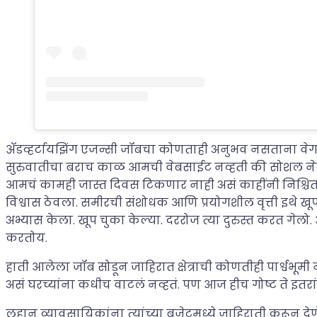
ॲडव्हर्टायझिंग एजन्सी जॉबचा कोणताही अनुभव नसताना वेगवेग
सुरुवातीचा बराच काळ आमची वेबसाईट नव्हती की सोशल नेटवर्
आमचं कामही जास्त दिवस टिकणार नाही असं काहींनी निश्चि
विश्वास ठेवला. समीरची संशोधक आणि प्रयोगशील वृत्ती इथे ख
अभ्यास केला. खूप चुका केल्या. दररोज त्या दुरुस्त करत गेल
करतोय.
हाती आलेला जॉब सोडून जाहिरात क्षेत्राची कोणतीही पार्श्वभू
असं घरच्यांना कधीच वाटलं नव्हतं. पण आज हीच गोष्ट ते इतर
लहान व्यावसायिकांना त्यांच्या बजेटमध्ये जाहिराती करून देणे